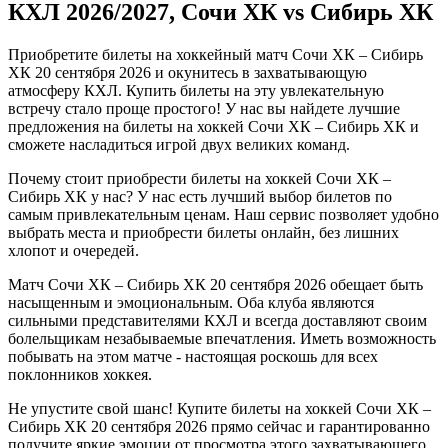
КХЛ 2026/2027, Сочи ХК vs Сибирь ХК
Приобретите билеты на хоккейный матч Сочи ХК – Сибирь
ХК 20 сентября 2026 и окунитесь в захватывающую
атмосферу КХЛ. Купить билеты на эту увлекательную
встречу стало проще простого! У нас вы найдете лучшие
предложения на билеты на хоккей Сочи ХК – Сибирь ХК и
сможете насладиться игрой двух великих команд.
Почему стоит приобрести билеты на хоккей Сочи ХК –
Сибирь ХК у нас? У нас есть лучший выбор билетов по
самым привлекательным ценам. Наш сервис позволяет удобно
выбрать места и приобрести билеты онлайн, без лишних
хлопот и очередей.
Матч Сочи ХК – Сибирь ХК 20 сентября 2026 обещает быть
насыщенным и эмоциональным. Оба клуба являются
сильными представителями КХЛ и всегда доставляют своим
болельщикам незабываемые впечатления. Иметь возможность
побывать на этом матче - настоящая роскошь для всех
поклонников хоккея.
Не упустите свой шанс! Купите билеты на хоккей Сочи ХК –
Сибирь ХК 20 сентября 2026 прямо сейчас и гарантированно
получите яркие эмоции от просмотра этого захватывающего