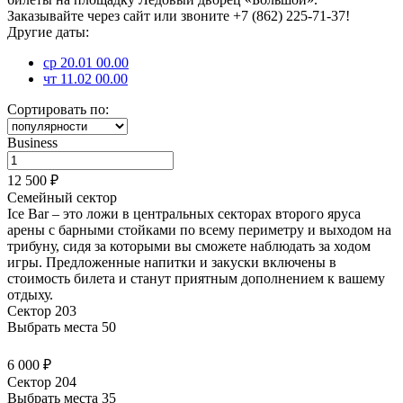
Заказывайте через сайт или звоните +7 (862) 225-71-37!
Другие даты:
ср 20.01 00.00
чт 11.02 00.00
Сортировать по:
Business
12 500 ₽
Семейный сектор
Ice Bar – это ложи в центральных секторах второго яруса
арены с барными стойками по всему периметру и выходом на
трибуну, сидя за которыми вы сможете наблюдать за ходом
игры. Предложенные напитки и закуски
включены в
стоимость билета
и станут приятным дополнением к вашему
отдыху.
Сектор 203
Выбрать места
50
6 000 ₽
Сектор 204
Выбрать места
35